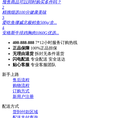
预售商品可以同时购买多件吗？
2
精挑细选100分健康美味
3
爱吃鱼挪威北极鳕鱼500g/盒...
4
安格斯牛排鸡胸肉1060G优选...
400-888-888
7*12小时服务订购热线
正品保障
100%正品担保
无理由退货
拆封无条件退货
闪电配送
专业配送 安全送达
贴心客服
专业客服团队
新手上路
售后流程
购物流程
订购方式
新用户注册
配送方式
货到付款区域
配送支付查询