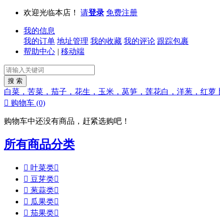
欢迎光临本店！
请
登录
免费注册
我的信息
我的订单
地址管理
我的收藏
我的评论
跟踪包裹
帮助中心
|
移动端
白菜，苦菜，茄子，花生，玉米，莴笋，莲花白，洋葱，红萝

购物车
(0)
购物车中还没有商品，赶紧选购吧！
所有商品分类

叶菜类


豆芽类


葱蒜类


瓜果类


茄果类
