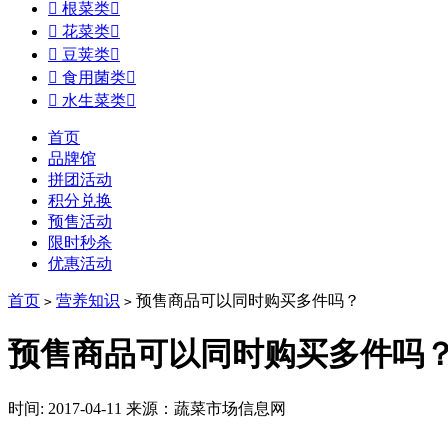

根菜类


花菜类


豆荚类


食用菌类


水生菜类

首页
品牌馆
拼团活动
积分兑换
预售活动
限时秒杀
优惠活动
首页
营养知识
预售商品可以同时购买多件吗？
>
>
预售商品可以同时购买多件吗
时间: 2017-04-11
来源：蔬菜市场信息网