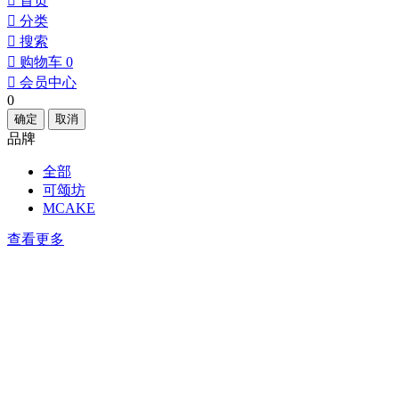
󰀁
首页
󰀂
分类
󰀃
搜索
󰀄
购物车
0
󰀅
会员中心
0
确定
取消
品牌
全部
可颂坊
MCAKE
查看更多