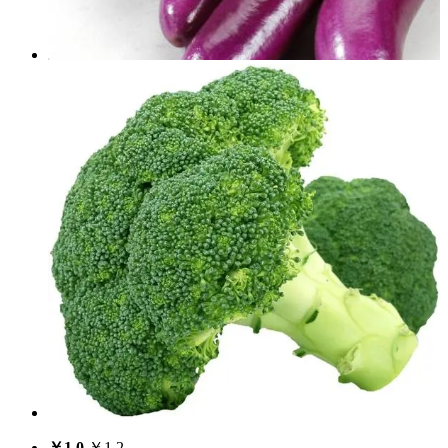
￥
1.0
￥
1.2