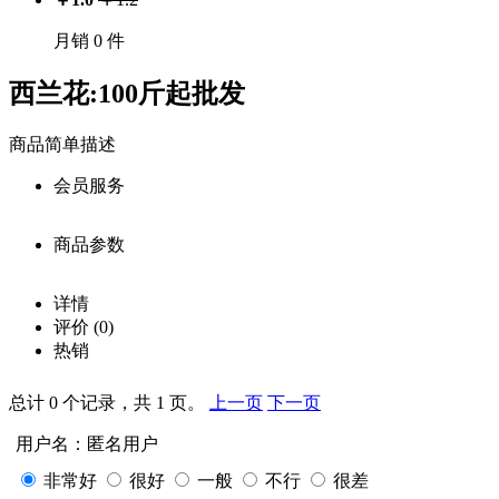
月销 0 件
西兰花:100斤起批发
商品简单描述
会员服务
商品参数
会员享受服务
价
详情
注册用户：￥
1.0
格：
商品详细参数
评价
(0)
0
库
微信用户：￥
1.0
热销
存：
商品名称：
载入
QQ用户：￥
1.0
总计 0 个记录，共 1 页。
上一页
下一页
中···
西兰花:100斤起批发
销
白银：￥
1.0
用户名：匿名用户
商品编号：
量：
购买此商品可使用：100积分
0
非常好
很好
一般
不行
很差
ecs000008