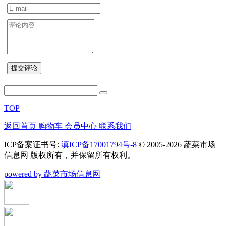
确定
商品品牌：
一品轩
上架时间：
2017-07-26
商品重量：
0克
TOP
数量
确定
-
+
返回首页
购物车
会员中心
联系我们
ICP备案证书号:
滇ICP备17001794号-8
© 2005-2026 蔬菜市场
信息网 版权所有，并保留所有权利。
powered by 蔬菜市场信息网